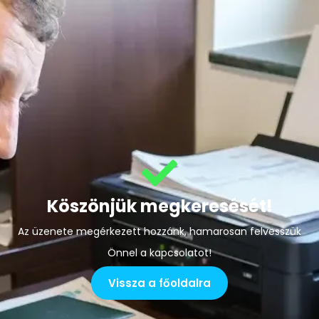
Köszönjük megkeresését!
Az üzenete megérkezett hozzánk, hamarosan felvesszük
Önnel a kapcsolatot!
Vissza a főoldalra