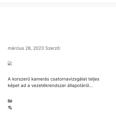
Modern csatorna kamerázás: Miért fontos a
rendszeres ellenőrzés?
március 28, 2023
Szerző:
admindenes
A korszerű kamerás csatornavizsgálat teljes
képet ad a vezetékrendszer állapotáról…
Vízszerelés
Hozzászólás