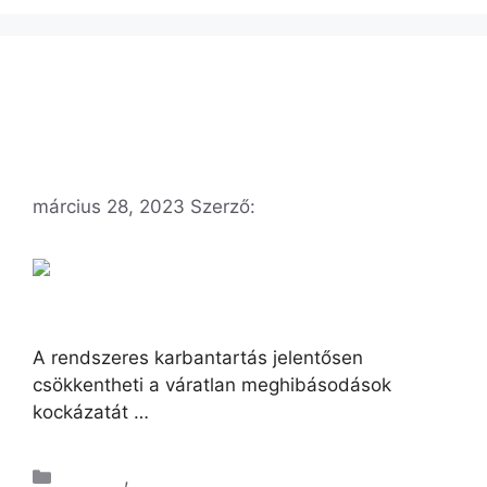
Társasházak vízhálózatának megelőző
karbantartása.
március 28, 2023
Szerző:
admindenes
A rendszeres karbantartás jelentősen
csökkentheti a váratlan meghibásodások
kockázatát …
Kiemelt
,
Vízszerelés